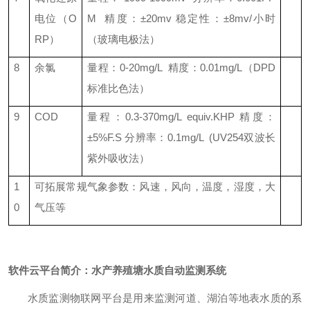
电位（
O
M
精度：±
20mv
稳定性：±
8mv/
小时
RP
）
（玻璃电极法）
8
余氯
量程：
0-20mg/L
精度：
0.01mg/L
（
DPD
标准比色法）
9
COD
量程：
0.3-370mg/L equiv.KHP
精度：
±
5%F.S
分辨率：
0.1mg/L (UV254
双波长
紫外吸收法）
1
可拓展常规气象参数：风速，风向，温度，湿度，大
0
气压等
软件云平台简介
：
水产养殖塘水质自动监测系统
水质监测物联网平台是用来监测河道、湖泊等地表水质的系