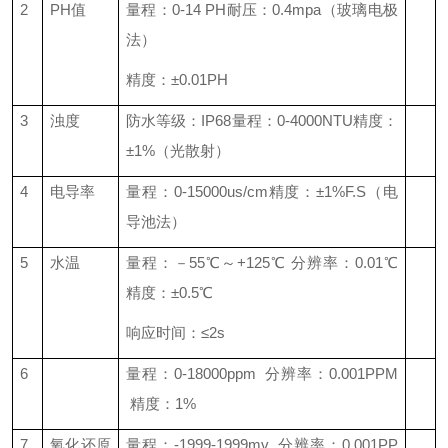
2
PH
值
量程：
0-14 PH
耐压：
0.4mpa
（玻璃电极
法）
精度：±
0.01PH
3
浊度
防水等级：
IP68
量程：
0-4000NTU
精度：
±
1%
（光散射）
4
电导率
量程：
0-15000us/cm
精度：±
1%F.S
（电
导池法）
5
水温
量程：－
55
℃～
+125
℃ 分辨率：
0.01
℃
精度：±
0.5
℃
响应时间：≤
2s
6
量程：
0-18000ppm
分辨率：
0.001PPM
精度：
1%
7
氧化还原
量程：
-1999-1999mv
分辨率：
0.001PP