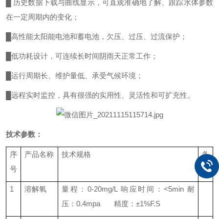
█ 历史数据下载与曲线显示，可直观准确地了解、跟踪水体参数
在一定周期内的变化；
█高性能太阳能电池和蓄电池，欠压、过压、过流保护；
█低功耗设计，可连续长时间阴雨天正常工作；
█运行周期长、维护量低、承受气候环境；
█远程实时监控，具有很强的实用性、灵活性和可扩充性。
技术参数：
序
产品名称
技术规格
备
号
注
1
溶解氧
量程：
0-20mg/L
响应时间：
<5min
耐
压：
0.4mpa
精度：±
1%F.S