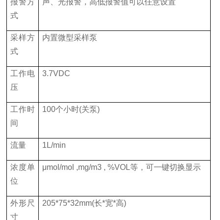
报警方
声、光报警，高低报警值可以任意设置
式
采样方
内置微型采样泵
式
工作电
3.7VDC
压
工作时
100个小时
(
关泵
)
间
流量
1L/min
浓度单
μmol/mol ,mg/m3 , %VOL等，可一键切换显示
位
外形尺
205*75*32mm(长
*
宽
*
高
)
寸