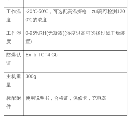
工作温
-20℃
-50
℃，可选配高温探枪，zui高可检测
120
度
0
℃的浓度
工作湿
0-95%RH(无凝露
)(
湿度过高可选择过滤干燥装
度
置
)
防爆认
Ex ib II CT4 Gb
证
主机重
300g
量
标配附
使用说明书，合格证，保修卡，充电器
件