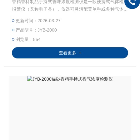
香精香料制品手持式香味浓度检测仪是一款便携式气体检测
报警仪（又称电子鼻），仪器可灵活配置单种或多种气体传
感器。仪器为真空泵吸式检测气体浓度。用来检测香水、香
更新时间：2026-03-27
精、香薰、猫砂香精、日化香料这类气味。
产品型号：JYB-2000
浏览量：554
查看更多 +