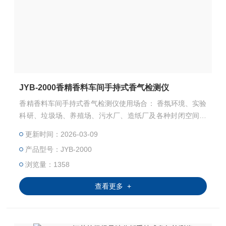
JYB-2000香精香料车间手持式香气检测仪
香精香料车间手持式香气检测仪使用场合： 香氛环境、实验
科研、垃圾场、养殖场、污水厂、造纸厂及各种封闭空间场
合。 仪器可灵活配置单种或多种气体传感器。仪器为真空泵
更新时间：2026-03-09
吸式检测气体浓度，采用进口电化学传感器（可燃气为催化
产品型号：JYB-2000
燃烧式），嵌入式微控制技术，中文菜单操作简单，功能齐
全，可靠性高，精度高。
浏览量：1358
查看更多 +