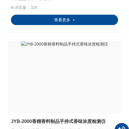
感器（可燃气为催化燃烧式）。
浏览量：328
查看更多 +
JYB-2000香精香料制品手持式香味浓度检测仪