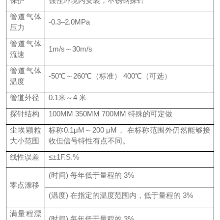
保护
蚀性环境内安装，不锈钢探针
管道气体
-0.3–2.0MPa
压力
管道气体
1m/s～30m/s
流速
管道气体
-50℃～260℃（标准） 400℃（可选）
温度
管道外径
0.1米～4 米
探针结构
100MM 350MM 700MM 特殊的可定做
尘埃颗粒
标称0.1μM～200 μM， 在标称范围外仍然能够接
大小范围
收但信号特性有点不同。
线性误差
≤±1F.S.%
(时间) 每年低于量程的 3%
零点漂移
(温度) 在指定的温度范围内，低于量程的 3%
满量程漂
(时间) 每年低于量程的 3%