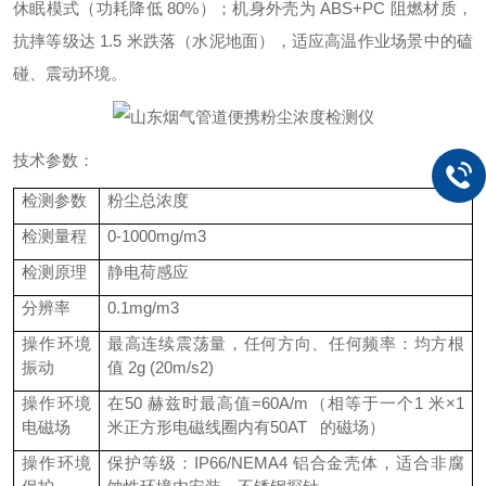
休眠模式（功耗降低 80%）；机身外壳为 ABS+PC 阻燃材质，
抗摔等级达 1.5 米跌落（水泥地面），适应高温作业场景中的磕
碰、震动环境。
技术参数：
检测参数
粉尘总浓度
检测量程
0-1000mg/m3
检测原理
静电荷感应
分辨率
0.1mg/m3
操作环境
最高连续震荡量，任何方向、任何频率：均方根
振动
值 2g (20m/s2)
操作环境
在50 赫兹时最高值=60A/m（相等于一个1 米×1
电磁场
米正方形电磁线圈内有50AT 的磁场）
操作环境
保护等级：IP66/NEMA4 铝合金壳体，适合非腐