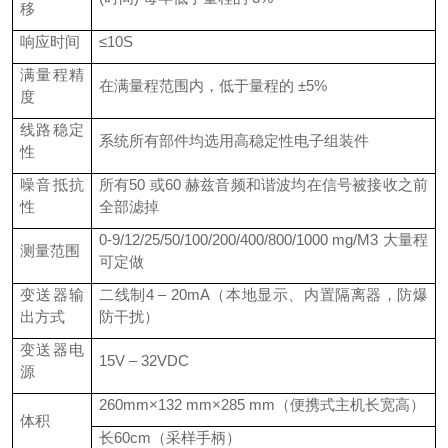
移
响应时间
≤10S
满量程精
在满量程范围内，低于量程的 ±5%
度
线路稳定
系统所有部件均选用高稳定性电子组装件
性
噪音抵抗
所有50 或60 赫兹音频和谐波均在信号被接收之前
性
全部滤掉
0-9/12/25/50/100/200/400/800/1000 mg/M3 大量程
测量范围
可定做
变送器输
二线制4 – 20mA（本地显示、内置隔离器，防爆
出方式
防干扰）
变送器电
15V – 32VDC
源
260mm×132 mm×285 mm（便携式主机长宽高）
体积
长60cm（采样手柄）