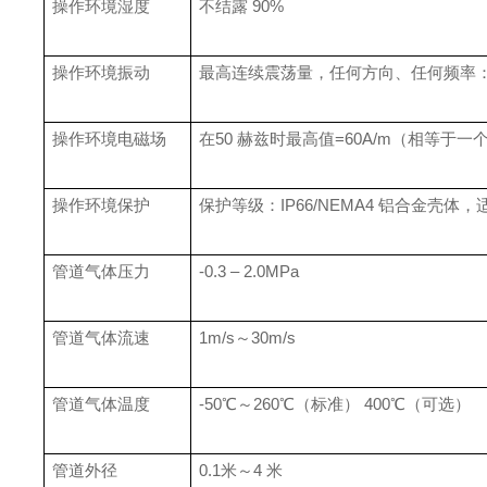
操作环境湿度
不结露
90%
操作环境振动
最高连续震荡量，任何方向、任何频率
操作环境电磁场
在
50
赫兹时最高值
=60A/m
（
相等于一
操作环境保护
保护等级：
IP66/NEMA4
铝合金壳体，
管道气体压力
-0.3 – 2.0MPa
管道气体流速
1m/s
～
30m/s
管道气体温度
-
50℃
～
260℃
（标准）
400℃
（可选）
管道外径
0.1
米～
4
米