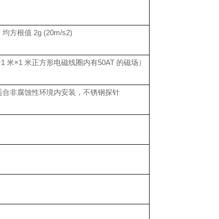
：均方根值
2g (20m/s2)
个
1
米
×1
米正方形电磁线圈内有
50AT
的磁场
）
适合非腐蚀性环境内安装，不锈钢探针