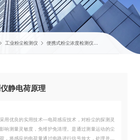
工业粉尘检测仪
便携式粉尘浓度检测仪
JYB-6B高温管
测仪静电荷原理
采用优良的实用技术—电荷感应技术，对粉尘的探测灵
影响测量灵敏度，免维护免清理。是通过测量运动的尘
荷，将感应的电荷量通过电路进行信号放大，处理并输