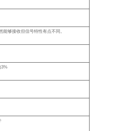
仍然能够接收但信号特性有点不同。
的
3%
件