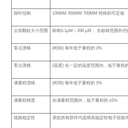
探针结构
100MM 350MM 700MM
特殊的可定做
尘埃颗粒大小范围
标称
0.1μM
～
200 μM
， 在标称范围外
零点漂移
(
时间
)
每年低于量程的
3%
零点漂移
(
温度
)
在一定的温度范围内，低于量程
满量程漂移
(
时间
)
每年低于量程的
3%
满量程精度
在满量程范围内，低于量程的
±5%
线路稳定性
系统所有部件均选用高稳定性电子组装