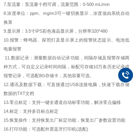
7.泵流量：泵流量十档可调，流量范围：0-500 mL/min
8.浓度单位：ppm、mg/m3可一键切换显示，浓度值由系统自动
换算
9.显示屏：3.5寸IPS彩色液晶显示屏，分辨率320*480
10.报警：蜂鸣器、探照灯及显示屏上的报警状态提示、电池低
电量报警
11.
数据记录：测量数据自动记录功能，间隔存储及报警存储两
种方式，可自定义记录时间间隔，标配可存储10万条历史记录或
报警记录，可选配8G存储卡
，
其他容量可选。
1
2
.通讯及数据下载：可直接通过USB连接电脑，快速下载存储
数据的TXT文档
1
3
.零点标定：支持一键全通道自动标零功能，解决零点偏移
1
4
.标定：支持多目标点标定
1
5
.恢复操作：支持恢复出厂标定功能，恢复出厂参数设置功能
1
6
.打印功能：可选配外置蓝牙打印机(选配)