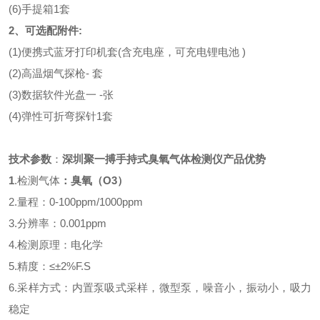
(6)手提箱1套
2、可选配附件:
(1)便携式蓝牙打印机套(含充电座，可充电锂电池 )
(2)高温烟气探枪- 套
(3)数据软件光盘一 -张
(4)弹性可折弯探针1套
技术
参数
：
深圳聚一搏手持式臭氧气体检测仪产品优势
1
.检测气体
：
臭氧（O
3
）
2.量程：
0-
100ppm
/
1000ppm
3.分辨率：0.001ppm
4.检测原理：
电化学
5.精度：≤±2%F.S
6.采样方式：内置泵吸式采样，微型泵，噪音小，振动小，吸力
稳定