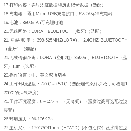
1
7
.打印内容：实时浓度数据和历史记录数据（选配）
1
8
.充电器：通用Micro-USB充电接口，5V/2A标准充电器
1
9
.电池：3800mAh可充锂电池
20
.无线网络：LORA、BLUETOOTH(蓝牙)（选配）
2
1
.网络频率：398-525MHZ(LORA)、2.4GHZ BLUETOOTH
（蓝牙）（选配）
2
1
.无线传输距离：LORA（空旷地）3500m、BLUETOOTH（蓝
牙）10m（选配）
2
3
.操作语言：中、英文双语切换
2
4
.
工作
环境温度：-20℃～+50℃（选配烟气采样探枪，可检测1
200℃的烟气浓度）
2
5
.
工作
环境湿度：0～95%RH（无冷凝）（湿度过高可选配过滤
装置）
2
6
.环境压力：96-106KPa
2
7
.主机尺寸：170*75*41mm（H*W*D）(不包括探针及水阱过滤