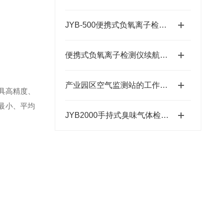
JYB-500便携式负氧离子检测仪的亮点优势
便携式负氧离子检测仪续航能力达到8小时
产业园区空气监测站的工作原理主要包括以下几个步骤
具高精度、
最小、平均
JYB2000手持式臭味气体检测仪：智慧养殖环境分析