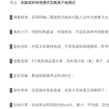
亮点：
实验室科研便携式负氧离子检测仪
█ 测量精准：采用同轴二重圆筒式电容式吸入法作为测量方法
█ 体积小巧：内部结构紧凑、外观精美，可适应多种环境检
█ 超长待机：内置大容量锂电池，不受电源和场地限制，即开
█ 读数直观：5寸真彩液晶显示屏，实时显示负（氧）离子、
█ 反应灵敏：数据刷新频率达到1秒/次；
█ 操作简单：仪器操作简单直接，全彩大字体显示清晰明了；
█ 自动计算：自动算出时间段内的zui大、最小、平均值，历