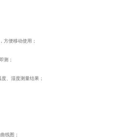
测，方便移动使用；
即测；
温度、湿度测量结果；
史曲线图；