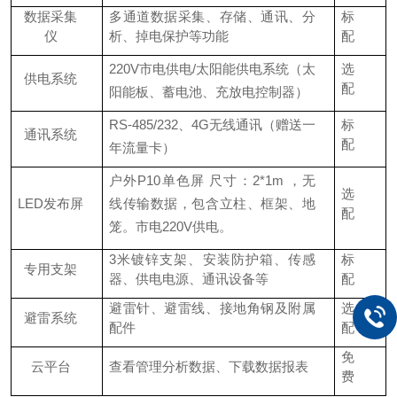
数据采集
多通道数据采集、存储、通讯、分
标
仪
析、掉电保护等功能
配
220V市电供电
/
太阳能供电系统（太
选
供电系统
配
阳能板、蓄电池、充放电控制器）
RS-485/232、
4G
无线通讯（赠送一
标
通讯系统
配
年流量卡）
户外
P10
单色屏 尺寸：
2*1m
，无
选
LED发布屏
线传输数据，包含立柱、框架、地
配
笼。市电
220V
供电。
3米镀锌支架、安装防护箱、传感
标
专用支架
器、供电电源、通讯设备等
配
避雷针、避雷线、接地角钢及附属
选
避雷系统
配件
配
免
云平台
查看管理分析数据、下载数据报表
费