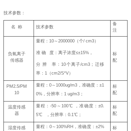
技术参数：
备
名
称
技术参数
注
量程：
10
～
2000000
（个
/ cm3
）
准 确 度：离子浓度≤±
15%
，
负氧离子
标
传感器
配
分 辨 率：
10
个离子
/cm3
；迁移
率：
1
（
cm2/S*V
）
量程：
0
～
1000ug/m3
，准确度：±
1
PM2.5/PM
标
10
配
0%
，分辨率：
1 ug/m3
；
量程：
-50
～
100
℃ ，准确度：±
0.
温度传感
标
器
配
5
℃ ，分辨率：
0.1
℃；
量程：
0
～
100%RH
，准确度：±
2%
湿度传感
标