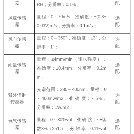
器
配
RH
，分辨率：
0.1%
；
量程：
0
～
70m/s
，准确度：±
(0.3+
风速传感
选
器
配
0.03V)m/s
，分辨率：
0.1m/s
；
量程：
0
～
360
°，准确度：±
3
°，分
风向传感
选
器
配
辨率：
1
°；
量程：≤
4mm/min
（降水强度），
雨量传感
选
准确度：±
0.4mm
，分辨率：
0.2m
器
配
m
；
光谱范围：
280
～
400nm
，量程：
0
紫外辐射
选
～
400mw/m2
，准 确 度：＜
5%
，
传感器
配
分辨率：
1W/m2
；
量程：
0
～
30%vol
，准 确 度：
<
±读
氧气传感
选
器
配
数
3%
（
25
℃），分 辨 率：
0.1%vol