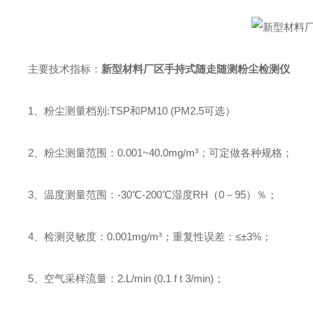
主要技术指标：
新型材料厂区手持式随走随测粉尘检测仪
1、粉尘测量档别:TSP和PM10 (PM2.5可选）
2、粉尘测量范围：0.001~40.0mg/m³；可定做各种规格；
3、温度测量范围：-30℃-200℃湿度RH（0－95）％；
4、检测灵敏度：0.001mg/m³；重复性误差：≤±3%；
5、空气采样流量：2.L/min (0.1 f t 3/min)；