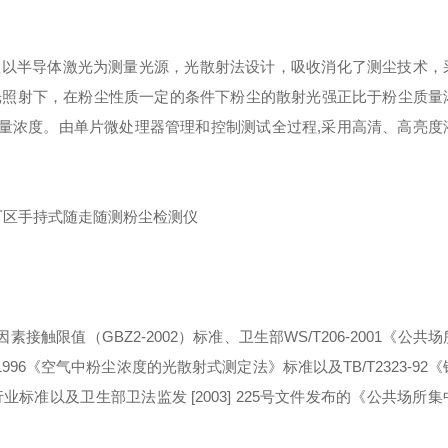
原理以半导体激光为测量光源，光散射法设计，吸收消化了测尘技术，
光照射下，在粉尘性质一定的条件下粉尘的散射光强正比于粉尘质量
量浓度。由单片微处理器管理和控制测试全过程,采用高清、高亮度
接触限值（GBZ2-2002）标准、卫生部WS/T206-2001《公共
996《空气中粉尘浓度的光散射式测定法》标准以及TB/T2323-92
准以及卫生部卫法监发 [2003] 225号文件发布的《公共场所