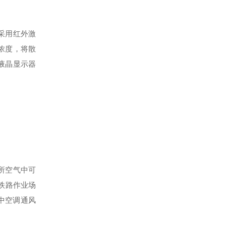
采用红外激
浓度，将散
液晶显示器
场所空气中可
《铁路作业场
集中空调通风