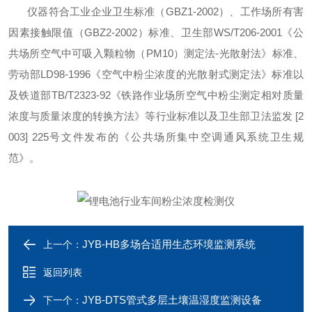
仪器符合工业企业卫生标准（GBZ1-2002）、工作场所有害
因素接触限值（GBZ2-2002）标准、卫生部WS/T206-2001《公
共场所空气中可吸入颗粒物（PM10）测定法-光散射法》标准、
劳动部LD98-1996《空气中粉尘浓度的光散射式测定法》标准以
及铁道部TB/T2323-92《铁路作业场所空气中粉尘测定相对质量
浓度与质量浓度的转换方法》等行业标准以及卫生部卫法监发 [2
003] 225号文件发布的《公共场所集中空调通风系统卫生规
范》。
JYB-HB多场合适用生态环境监测系统
上一个：
返回列表
JYB-DTS管式多层土壤温湿度监测设备
下一个：