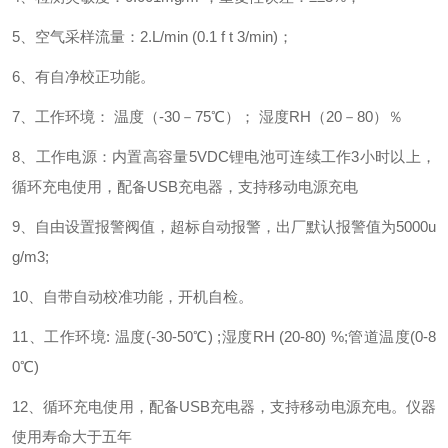
5
、空气采样流量：
2.L/min (0.1 f t 3/min)
；
6
、有自净校正功能。
7
、工作环境： 温度（
-30
－
75
℃）； 湿度
RH
（
20
－
80
）％
8
、工作电源：内置高容量
5VDC
锂电池可连续工作
3
小时以上，
循环充电使用，配备
USB
充电器，支持移动电源充电
9
、自由设置报警阀值，超标自动报警，出厂默认报警值为
5000u
g/m3;
10
、自带自动校准功能，开机自检。
11
、工作环境
:
温度
(-30-50
℃
) ;
湿度
RH (20-80) %;
管道温度
(0-8
0
℃
)
12
、循环充电使用，配备
USB
充电器，支持移动电源充电。仪器
使用寿命大于五年