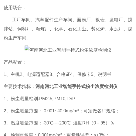
使用场合：
工厂车间、汽车配件生产车间、面粉厂、粮仓、发电厂、搅
拌站、饲料厂、精炼厂、化学、石化工业、焚化炉、水泥厂、煤
粉生产车间。
产品配置：
1、
主机
2
、电源适配器
3
、合格证
4
、保修卡
5
、说明书
主要技术指标：
河南河北工业智能手持式粉尘浓度检测仪
1
、粉尘测量档别
:PM2.5,PM10,TSP
2
、粉尘测量范围：
0.001~40.0mg/m
³；可定做各种规格；
3
、温度测量范围；
-30
℃
----200
℃ 湿度
RH
（
0
－
95
）％
4
、检测灵敏度：
0.001mg/m
³；重复性误差：≤±
3%
；