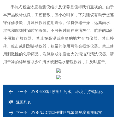
手持式粉尘浓度检测仪维护及保养是值得我们重视的。由于
本产品设计优良，工艺精致，应小心呵护，下列建议有助于您遵
守保修条款，并延长仪器使用寿命。保持仪器干燥，远离雨水、
湿气和腐蚀性物质的液体。不可长时间在充满灰尘、肮脏的场所
使用和存放仪器。禁止在高温或寒冷的地方存放仪器。禁止摔
落、敲击或剧烈摇动仪器，粗暴的使用可能会损坏仪器。禁止使
用刺激性的化学药品，洗涤剂或浓度较大的清洁剂清洗仪器。请
用干净的棉球蘸取少许清水或肥皂水清洗仪器，并及时擦干。
JYB-6000江苏浙江污水厂环境手持式硫化氢检测仪
上一个：
返回列表
JYB-NJD港口作业区气象能见度观测站实时在线
下一个：