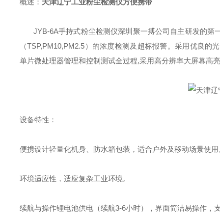
概述：
天津辽宁工业粉尘检测仪方便携带
JYB-6A
手持式粉尘检测仪深圳聚一搏公司自主研发的第
（
TSP,PM10,PM2.5
）的浓度检测及超标报警。采用优良的光
单片微处理器管理和控制测试全过程
,
采用高分辨率大屏幕高
设备特性：
‌便携设计‌轻量化机身、防水箱包装，适合户外及移动场景使用‌
‌环境适应性‌，适应复杂工业环境‌。
‌续航与操作‌锂电池供电（续航
3-6
小时），界面简洁易操作，支