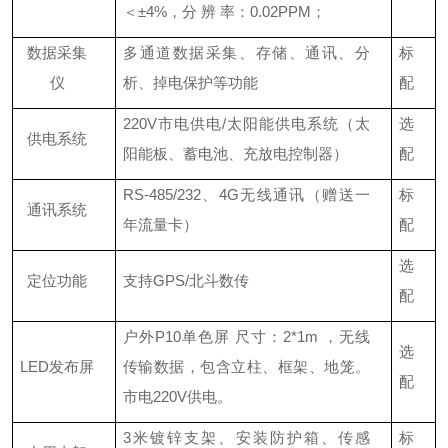
＜±4%，分 辨 率：0.02PPM；
数据采集
多通道数据采集、存储、通讯、分
标
仪
析、掉电保护等功能
配
220V市电供电/太阳能供电系统（太
选
供电系统
阳能板、蓄电池、充放电控制器）
配
RS-485/232、4G无线通讯（赠送一
标
通讯系统
年流量卡）
配
选
定位功能
支持
GPS/北斗数传
配
户外
P10单色屏 尺寸：2*1m ，无线
选
LED发布屏
传输数据，包含立柱、框架、地笼。
配
市电220V供电。
3米镀锌支架、安装防护箱、传感
标