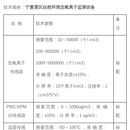
技术规格：
宁夏景区自然环境负氧离子监测设备
备
名
称
技术参数
注
测量范围：
10～50000（个/ cm3）
100~500000（个/ cm3）
负氧离子
1000~5000000（个/ cm3）
标
传感器
配
准
确
度：离子浓度
≤±15%，
分
辨
率：
10个离子/cm3；迁移率：1
（cm2/S*V）
PM2.5/PM
测量范围：
0～1000ug/m3，准 确
标
10传感器
度：±10%，分 辨 率：1 ug/m3；
配
温度传感
测量范围：
-50～100℃ ，准 确 度：
标