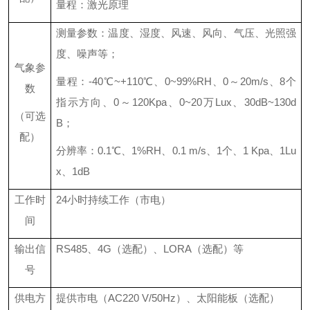
量程：激光原理
测量参数：温度、湿度、风速、风向、气压、光照强
度、噪声等；
气象参
量程
：-40℃~+
110℃、0~99%RH、0～20m/s、8个
数
指示方向、0～120Kpa、0~20万Lux、30dB~130d
（可选
B；
配）
分辨率：0.1℃、1%RH、0.1 m/s、1个、1 Kpa、1Lu
x、1dB
工作时
24小时持续工作（市电）
间
输出信
RS485、4G（选配）、LORA（选配）等
号
供电方
提供市电（AC220 V/50Hz）、太阳能板（选配）