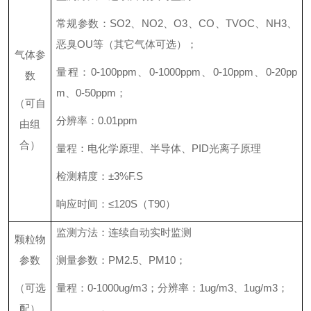
常规参数：SO2、NO2、O3、CO
、TVOC、
NH3、
恶臭OU等（其它气体可选）；
气体参
量程
：0-
100ppm、0-1000ppm、0-10ppm、0-20pp
数
m、0-50ppm；
（可自
分辨率：0.01ppm
由组
合）
量程：电化学原理、半导体、PID光离子原理
检测精度：±3%F.S
响应时间：≤120S（T90）
监测方法：连续自动实时监测
颗粒物
参数
测量参数：PM2.5、PM10；
（可选
量程
：0-1000ug/m3；分辨率：1ug/m3、1ug/m3；
配）