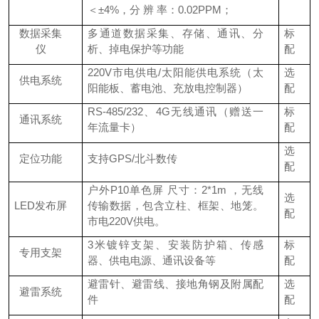
＜±4%，分 辨 率：0.02PPM；
数据采集
多通道数据采集、存储、通讯、分
标
仪
析、掉电保护等功能
配
220V市电供电/太阳能供电系统（太
选
供电系统
阳能板、蓄电池、充放电控制器）
配
RS-485/232、4G无线通讯（赠送一
标
通讯系统
年流量卡）
配
选
定位功能
支持GPS/北斗数传
配
户外P10单色屏 尺寸：2*1m ，无线
选
LED发布屏
传输数据，包含立柱、框架、地笼。
配
市电220V供电。
3米镀锌支架、安装防护箱、传感
标
专用支架
器、供电电源、通讯设备等
配
避雷针、避雷线、接地角钢及附属配
选
避雷系统
件
配