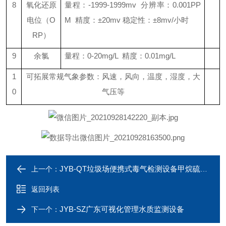
8
氧化还原
量程：-1999-1999mv 分辨率：0.001PP
电位（O
M 精度：±20mv 稳定性：±8mv/小时
RP）
9
余氯
量程：0-20mg/L 精度：0.01mg/L
1
可拓展常规气象参数：风速，风向，温度，湿度，大
0
气压等
JYB-QT垃圾场便携式毒气检测设备甲烷硫化氢恶臭
上一个：
返回列表
JYB-SZ广东可视化管理水质监测设备
下一个：