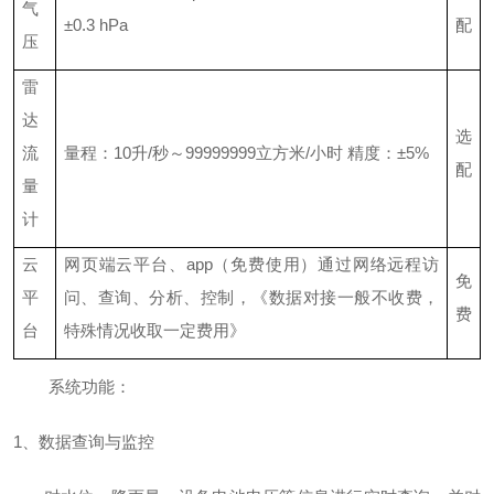
气
±
0.3 hPa
配
压
雷
达
选
流
量程：
10
升
/
秒～
99999999
立方米
/
小时
精度：±
5%
配
量
计
云
网页端云平台、
app
（免费使用）通过网络远程访
免
平
问、查询、分析、控制，《数据对接一般不收费，
费
台
特殊情况收取一定费用》
系统功能：
1
、数据查询与监控