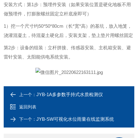
安装方式：
第
1
步：预埋件安装（如果安装位置是硬化地板不用
做预埋件，打膨胀螺丝固定立杆底座即可）
1
）挖一个尺寸约
50*50*80cm
（长
*
宽
*
高）的基坑，放入地笼，
浇灌混凝土，待混凝土硬化后，安装支架，垫上垫片用螺丝固定
第
2
步：设备的组装：立杆拼接、传感器安装、主机箱安装、避
雷针安装、太阳能供电系统安装。
JYB-1A多参数手持式水质检测仪
上一个：
返回列表
JYB-SW可视化水位雨量在线监测系统
下一个：