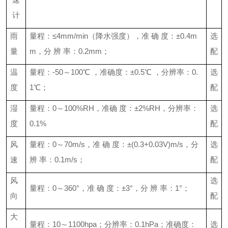
计
雨
量程：≤
4mm/min
（降水强度），准 确 度：±
0.4m
选
量
m
，分 辨 率：
0.2mm
；
配
温
量程：
-50
～
100
℃ ，准确度：±
0.5
℃ ，分辨率：
0.
选
度
1
℃；
配
湿
量程：
0
～
100%RH
，准确 度：±
2%RH
，分辨率：
选
度
0.1%
配
风
量程：
0
～
70m/s
，准 确 度：±
(0.3+0.03V)m/s
，分
选
速
辨 率：
0.1m/s
；
配
风
选
量程：
0
～
360
°，准 确 度：±
3
°，分 辨 率：
1
°；
向
配
大
量程：
10
～
1100hpa
；分辨率：
0.1hPa
；准确度：
选