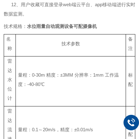
12
、用户收藏可直接登录
web
端云平台、
app
移动端进行实时
数据监测。
技术规格：
水位雨量自动观测设备可配摄像机
名
备
技术参数
称
注
雷
达
量程：
0-30m
精度：±
3MM
分辨率：
1mm
工作温
标
水
度：
-40-80
℃
配
位
计
雷
达
选
流
量程：
0.1
～
20m/s
，精度：±
0.01m/s
配
速