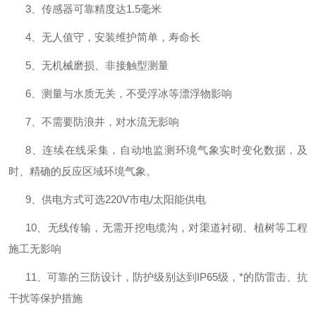
3
、传感器可靠精度达
1.5
毫米
4
、无人值守，安装维护简单，寿命长
5
、无机械磨损、非接触型测量
6
、测量与水质无关，不受浮冰等漂浮物影响
7
、不需要防浪井，对水流无影响
8
、连续在线采集，自动地监测环境气象实时变化数据，及
时、精确的反应区域环境气象。
9
、供电方式可选
220V
市电
/
太阳能供电
10
、无线传输，无需开挖电缆沟，对渠道衬砌、植树等工程
施工无影响
11
、可靠的三防设计，防护级别达到
IP65
级，*的防雷击、抗
干扰等保护措施