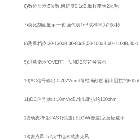
6)数位显示:
5
位数
,解析度0.1dB.取样率为2次/秒
7)类比刻画显示:一刻画代表1dB取样率为2次/秒
8)测量档位:30
-1
30dB,30-80dB,50-100dB.60~110dB
,
80-1
9)过载指示“OVER"、“UNDER"符号表示
10)AC信号输出:0.707Vrms/每档满刻度,输出阻抗约600o
11)DC信号输出:10mV/dB,输出阻抗约100ohm
12)动态特性:FAST(快速),SLO
W
(慢速)之反应速率
13)麦克风:1/2英寸电容式麦克风