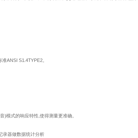
标准ANS
I
S1.4TYPE2
。
噪音)模式的响应特性
,
使得测量更准确
。
轴记录器做数据统计分析