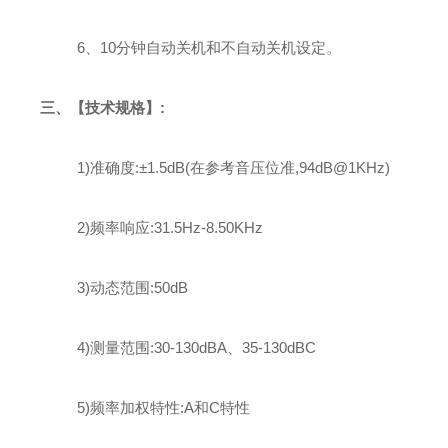
6、10分钟自动关机和不自动关机设定
。
三、
【技术
规格
】
:
1)准确度:±1.5
d
B(在参考音压位准,94dB
@
1KHz)
2)频率响应:31.5H
z
-8.50
K
H
z
3)动态范围:50d
B
4)测量范围:30-130dBA、35-130dBC
5)频率加权特性:A和C特性