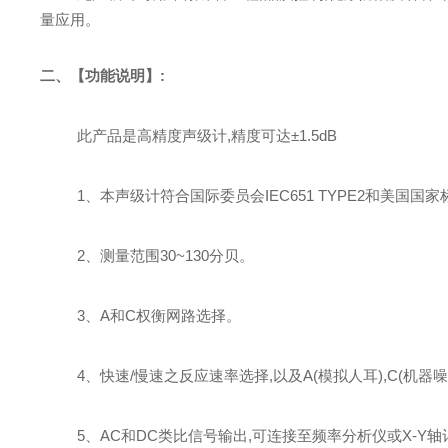
量应用。
二、
【
功能说明
】
:
此产品是高精度声级计
,精度可达±1.5dB
1、本声级计符合国际委员会IEC651
TYPE2和美国国家
2、测量范围30~130分贝
。
3、A和C权衡网路选择
。
4、快速/慢速之反应速率选择,以及A(模拟人耳)
,
C(机器
5、AC和DC类比信号输出,可连接至频率分析仪或X-Y