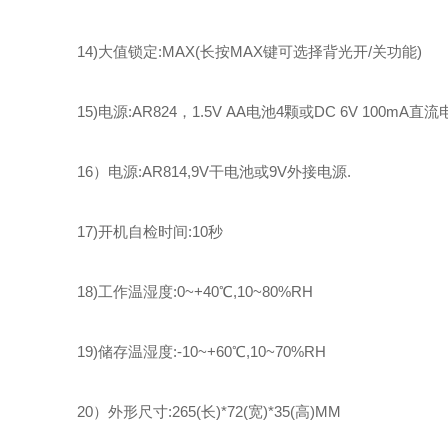
14)大值锁定:MAX(长按MAX键可选择背光开/关功能
)
15)电源:AR824
，
1.5V
AA电池4颗或DC
6V
100mA直
16）
电源
:AR814,9V干电池或9V外接电源
.
17)开机自检时间:10秒
1
8)工作温湿度:0~+40℃,10~80%RH
19)储存温湿度:-10~+60℃,10~70%RH
20
）
外形尺寸
:265(长)*72(宽)*35(高)M
M