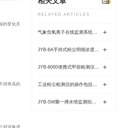
相关文章
RELATED ARTICLES
候的变化关
气象负氧离子在线监测系统该如何选型？
JYB-6A手持式粉尘明细浓度检测仪的功能描述
JYB-6000便携式甲烷检测仪的用途
不得有高的
工业粉尘检测仪的操作包括哪些步骤？
JYB-SW聚一搏水情监测拍照系统建设方案比选分析
上对设备进