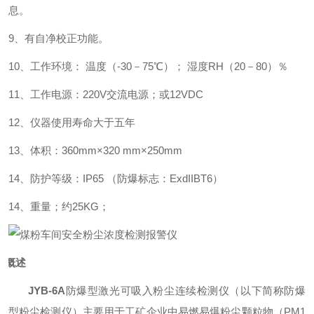
息。
9
、有自净校正功能。
10
、工作环境：
温度（
-30
－
75
℃
）；
湿度
RH
（
20
－
80
）％
11
、工作电源：
220V
交流电源；或12
VDC
12
、仪器使用寿命大于五年
13
、体积：
360mm×320 mm×250mm
14、防护等级：IP65 （防爆标志：ExdIIBT6）
14
、重量；约25KG；
概述
JYB-6A
防爆型激光可吸入粉尘连续检测仪（以下简称防爆
型粉尘检测仪）
主要用于工矿企业中易燃易爆粉尘颗粒物（
PM1