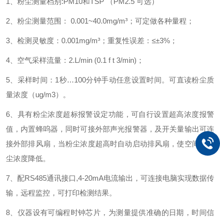
1
、粉尘测量档别
:PM10
和
TSP
（PM2.5 可选）
2
、粉尘测量范围：
0.001~40.0mg/m³
；可定做各种量程；
3
、检测灵敏度：
0.001mg/m³
；重复性误差：
≤±3%
；
4
、空气采样流量：
2.L/min (0.1 f t 3/min)
；
5
、采样时间：
1
秒
…100
分钟手动任意设置时间。可直读粉尘质
量浓度（
ug/m3
）。
6
、具有粉尘浓度超标报警设定功能，可自行设置超高浓度报警
值，内置蜂呜器，同时可接外部声光报警器，及开关量输出可连
接外部排风扇，当粉尘浓度超高时自动启动排风扇，使空间的粉
尘浓度降低
。
7
、配
RS485
通讯接口
,4-20mA
电流输出，可连接电脑实现数据传
输，远程监控，可打印检测结果。
8
、仪器设有可编程时钟芯片，为测量提供准确的日期，时间信