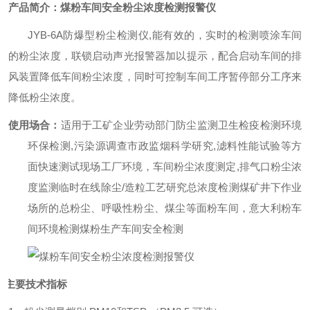
产品简介：
煤粉车间安全粉尘浓度检测报警仪
JYB-6A防爆型粉尘检测仪,能有效的，实时的检测喷涂车间
的粉尘浓度，联锁启动声光报警器加以提示，配合启动车间的排
风装置降低车间粉尘浓度，同时可控制车间工序暂停部分工序来
降低粉尘浓度。
使用场合：
适用于工矿企业劳动部门防尘监测
卫生检疫检测
环境
环保检测,污染源调查
市政监烟
科学研究,滤料性能试验等方
面快速测试
现场工厂环境，车间粉尘浓度测定,排气口粉尘浓
度监测
临时在线除尘/造粒工艺研究总浓度检测
煤矿井下作业
场所的总粉尘、呼吸性粉尘、煤尘等
面粉车间，意大利粉车
间环境检测
煤粉生产车间安全检测
主要技术指标