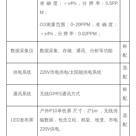
准 确 度：＜±4%，分 辨 率：0.5PP
M；
O3测量范围：0~20PPM，准 确 度：
＜±4%，分 辨 率：0.02PPM；
标
数据采集仪
数据采集、存储、通讯、分析等功能
配
选
供电系统
220V市电供电/太阳能供电系统
配
标
通讯系统
无线GPRS通讯方式
配
户外P10单色屏 尺寸：2*1m ，无线传
选
LED发布屏
输数据，包含立柱、框架、地笼。市电
配
220V供电。