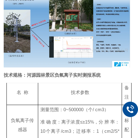
技术规格：
河源园林景区负氧离子实时测报系统
备
名 称
技术参数
注
测量范围：0~500000（个/ cm3）
负氧离子传
标
准 确 度：离子浓度≤±15%，分 辨 率：
感器
配
10个离子/cm3；迁移率：1（cm2/S*