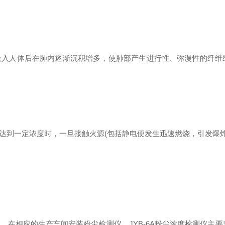
入人体后在肺内逐渐沉积增多，使肺部产生进行性、弥漫性的纤维
达到一定浓度时，一旦接触火源(包括静电便发生迅速燃烧，引发
在相应的生产车间安装粉尘检测仪，JYB-6A粉尘浓度检测仪主要