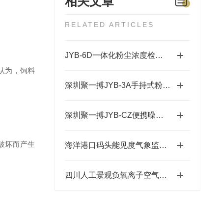
相关文章
RELATED ARTICLES
JYB-6D一体化粉尘浓度检测报警仪投入布袋除尘捡漏使用
认为，饲料
深圳聚一搏JYB-3A手持式粉尘总量检测仪的工作原理
深圳聚一搏JYB-CZ便携噪声检测仪的功能特点
破坏而产生
海洋港口码头能见度气象监测技术方案
四川人工景观负氧离子空气监测发布数据工作原理