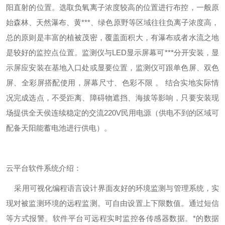
阳直射的位置。选取负氧离子浓度较高的位置进行布控，一般原
始森林、天然瀑布、黄***、绿色原野等区域往往负离子浓度高，
总的原则是丰富的植被茂密，覆盖面积大，有瀑布或者水流之地
是较好的监控点位置。监测仪与LED显示屏幕可***分开安装，显
示屏应安装在基地入口处或显要位置，监测仪可跟单色屏、双色
屏、全彩屏搭配使用，屏幕尺寸、色彩不限 。 结合实地实际情
况完成选点，不受距离、障碍物遮挡、海拔等影响，只要安装现
场提供全天侯连续稳定的交流220V民用电源（供电不到的区域可
配备天阳能蓄电池进行供电）。
云平台软件系统介绍：
采用可视化编程语言设计界面友好的环境监测与管理系统，实
现对被监测环境的远程监测。可自由设置上下限数值。通过短信
等方式报警。软件平台可远程实时监控各传感器数据。*的数据