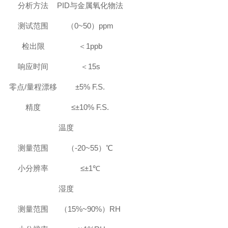
分析方法
PID与金属氧化物法
测试范围
（0~50）ppm
检出限
＜1ppb
响应时间
＜15s
零点/量程漂移
±5% F.S.
精度
≤±10% F.S.
温度
测量范围
（-20~55）℃
小分辨率
≤±1℃
湿度
测量范围
（15%~90%）RH