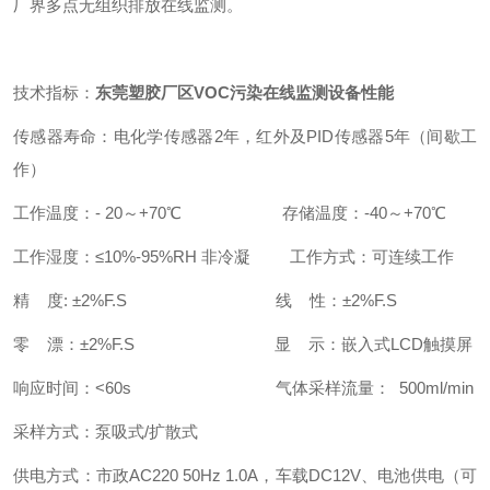
厂界多点无组织排放在线监测。
技术指标：
东莞塑胶厂区VOC污染在线监测设备性能
传感器寿命：电化学传感器2年，红外及PID传感器5年（间歇工
作）
工作温度：- 20～+70℃ 存储温度：-40～+70℃
工作湿度：≤10%-95%RH 非冷凝 工作方式：可连续工作
精 度: ±2%F.S 线 性：±2%F.S
零 漂：±2%F.S 显 示：嵌入式LCD触摸屏
响应时间：<60s 气体采样流量： 500ml/min
采样方式：泵吸式/扩散式
供电方式：市政AC220 50Hz 1.0A，车载DC12V、电池供电（可