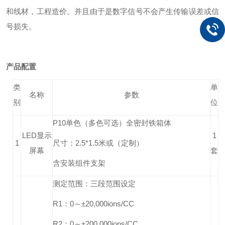
和线材，工程造价。并且由于是数字信号不会产生传输误差或信
号损失。
产品配置
类
单
名称
参数
别
位
P10
单
色（多色可选）全密封铁箱体
LED显示
1
1
尺寸：2.5*1.5米或（定制）
屏幕
套
含安装组件支架
测定范围：三段范围设定
R1：0～±20,000ions/CC
R2：0～±200,000ions/CC