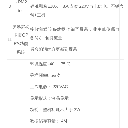
（PM2.
0
标准颗粒±10%、3米支架 220V市电供电、不锈
套
5）
钢+主机
屏幕驱动
接收前端设备数据传输至屏幕，业主单位需自
卡带GP
备3张，包月流量
11
RS功能
后台编辑内容更新到屏幕上
系统
环境温度 -40 — 75 ℃
采样频率0.5s/次
工作电源： 220VAC
显示形式：液晶显示
功耗：整机功耗不大于 2W
数据储存容量： 4M