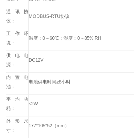
通讯协
MODBUS-RTU协议
议：
工作环
温度：0～60℃；湿度：0～85% RH
境：
供电电
DC12V
源：
内置电
电池供电时间≥8小时
池：
平均功
≤2W
耗：
外形尺
177*105*52（mm）
寸：