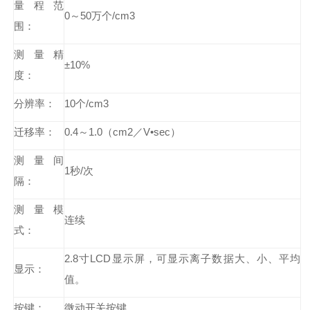
量程范
0～50万个/cm3
围：
测量精
±10%
度：
分辨率：
10个/cm3
迁移率：
0.4～1.0（cm2／V•sec）
测量间
1秒/次
隔：
测量模
连续
式：
2.8寸LCD显示屏，可显示离子数据大、小、平均
显示：
值。
按键：
微动开关按键