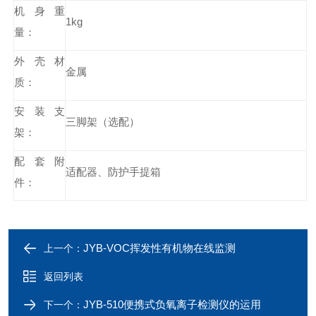
机身重
1kg
量：
外壳材
金属
质：
安装支
三脚架（选配）
架：
配套附
适配
器、防护手提箱
件：
JYB-VOC挥发性有机物在线监测
上一个：
返回列表
JYB-510便携式负氧离子检测仪的运用
下一个：