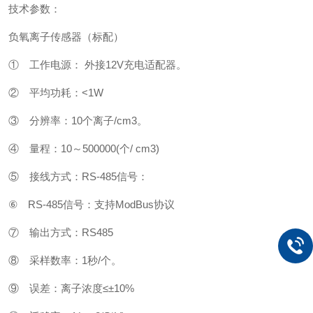
技术参数：
负氧离子传感器（标配）
① 工作电源： 外接12V充电适配器。
② 平均功耗：<1W
③ 分辨率：10个离子/cm3。
④ 量程：10～500000(个/ cm3)
⑤ 接线方式：RS-485信号：
⑥ RS-485信号：支持ModBus协议
⑦ 输出方式：RS485
⑧ 采样数率：1秒/个。
⑨ 误差：离子浓度≤±10%