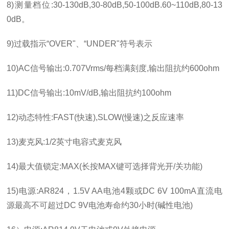
8)
测量档位
:30-130dB,30-80dB,50-100dB.60~110dB,80-13
0dB
。
9)
过载指示“
OVER
"、“
UNDER
"符号表示
10)AC
信号输出
:0.707Vrms/
每档满刻度
,
输出阻抗约
600ohm
11)DC
信号输出
:10mV/dB,
输出阻抗约
100ohm
12)
动态特性
:FAST(
快速
),SLOW(
慢速
)
之反应速率
13)
麦克风
:1/2
英寸电容式麦克风
14)
最大值锁定
:MAX(
长按
MAX
键可选择背光开
/
关功能
)
15)
电源
:AR824
，
1.5V AA
电池
4
颗或
DC 6V 100mA
直流电
源最高不可超过
DC 9V
电池寿命约
30
小时
(
碱性电池
)