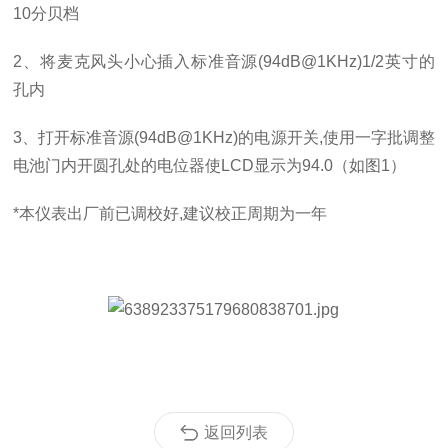
10
分贝档
2
、将麦克风头小心插入标准音源
(94dB@1KHz)1/2
英寸的
孔内
3
、打开标准音源
(94dB@1KHz)
的电源开关
,
使用一字批调整
电池门内开圆孔处的电位器使
LCD
显示为
94.0
（如图
1
）
*
本仪表出厂前已调校好
,
建议校正周期为一年
返回列表