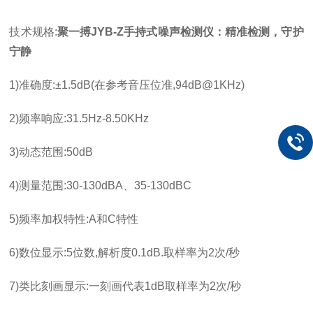
技术规格
:
聚一搏JYB-Z手持式噪声检测仪：精准检测，守护
宁静
1)
准确度
:
±
1.5dB(
在参考音压位准
,94dB@1KHz)
2)
频率响应
:31.5Hz-8.50KHz
3)
动态范围
:50dB
4)
测量范围
:30-130dBA
、
35-130dBC
5)
频率加权特性
:A
和
C
特性
6)
数位显示
:5
位数
,
解析度
0.1dB.
取样率为
2
次
/
秒
7)
类比刻画显示
:
一刻画代表
1dB
取样率为
2
次
/
秒