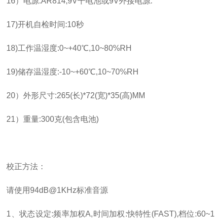
16
）电源
:AR814,9V
干电池或
9V
外接电源
.
17)
开机自检时间
:10
秒
18)
工作温湿度
:0~+40
℃
,10~80%RH
19)
储存温湿度
:-10~+60
℃
,10~70%RH
20
）外形尺寸
:265(
长
)*72(
宽
)*35(
高
)MM
21
）重量
:300
克
(
包含电池
)
校正方法：
请使用
94dB@1KHz
标准音源
1
、状态设定
:
频率加权
A,
时间加权
:
快特性
(FAST),
档位
:60~1