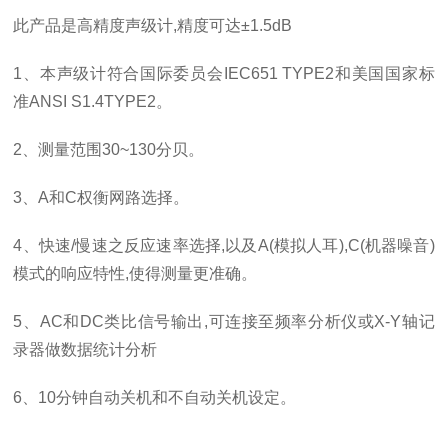
此产品是高精度声级计
,
精度可达±
1.5dB
1
、本声级计符合国际委员会
IEC651 TYPE2
和美国国家标
准
ANSI S1.4TYPE2
。
2
、测量范围
30~130
分贝。
3
、
A
和
C
权衡网路选择。
4
、快速
/
慢速之反应速率选择
,
以及
A(
模拟人耳
),C(
机器噪音
)
模式的响应特性
,
使得测量更准确。
5
、
AC
和
DC
类比信号输出
,
可连接至频率分析仪或
X-Y
轴记
录器做数据统计分析
6
、
10
分钟自动关机和不自动关机设定。