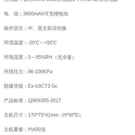
电 池：
3800mAh
可充锂电池
操作语言：中、英文双语切换
环境温度：
-20
℃～
+50
℃
环境湿度：
0
～
95%RH
（无冷凝）
环境压力：
96-106KPa
防爆等级：
Ex icIICT3 Gc
产品标准：
Q/WX005-2017
主机尺寸：
170*75*41mm
（
H*W*D
）
主机重量：约
400
克