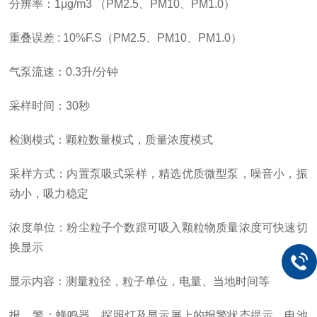
分辨率：
1
μ
g/m3
（
PM2.5
、
PM10
、
PM1.0
）
重叠误差
: 10%F.S
（
PM2.5
、
PM10
、
PM1.0
）
气泵流速：
0.3
升
/
分钟
采样时间：
30
秒
检测模式：颗粒数量模式，质量浓度模式
采样方式：内置泵吸式采样，精选优质微型泵，噪音小，振
动小，吸力稳定
浓度单位：粉尘粒子个数跟可吸入颗粒物质量浓度可快速切
换显示
显示内容：测量粒径，粒子单位，电量、当地时间等
报 警：蜂鸣器、探照灯及显示屏上的报警状态提示、电池