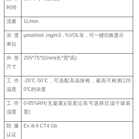
时间
流量
1L/min
浓度
μmol/mol ,mg/m3 , %VOL等，可一键切换显示
单位
外形
205*75*32mm(长*宽*高)
尺寸
工作
-20℃-50℃，可选配高温探枪，最高可检测120
温度
0℃的浓度
工作
0-95%RH(无凝露)(湿度过高可选择过滤干燥装
湿度
置)
防爆
Ex ib II CT4 Gb
认证