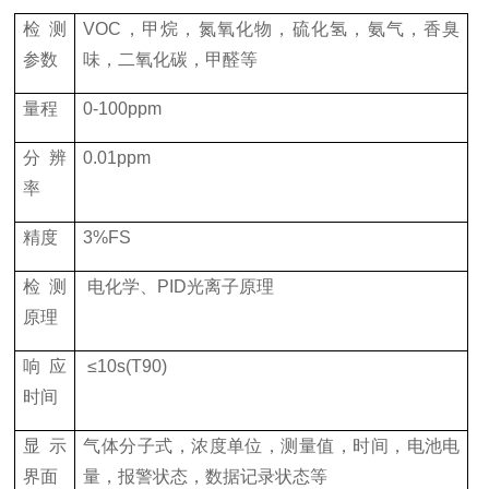
检测
VOC，甲烷，氮氧化物，硫化氢，氨气，香臭
参数
味，二氧化碳，甲醛等
量程
0-100ppm
分辨
0.01ppm
率
精度
3%FS
检测
电化学、PID光离子原理
原理
响应
≤10s(T90)
时间
显示
气体分子式，浓度单位，测量值，时间，电池电
界面
量，报警状态，数据记录状态等