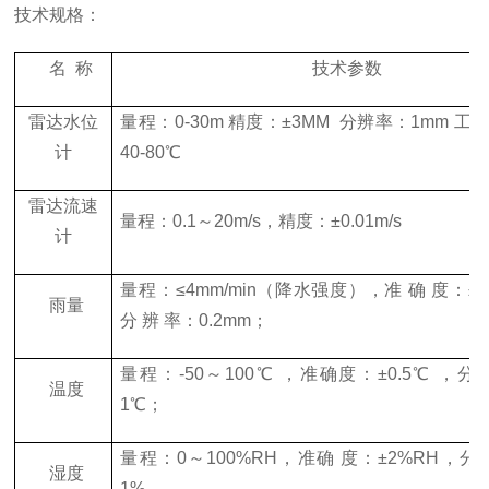
技术规格：
名
称
技术参数
雷达水位
量程：
0-30m
精度：±
3MM
分辨率：
1mm
工
计
40-80
℃
雷达流速
量程：
0.1
～
20m/s
，精度：±
0.01m/s
计
量程：≤
4mm/min
（降水强度），准 确 度：±
0
雨量
分 辨 率：
0.2mm
；
量程：
-50
～
100
℃ ，准确度：±
0.5
℃ ，分
温度
1
℃；
量程：
0
～
100%RH
，准确 度：±
2%RH
，分
湿度
1%