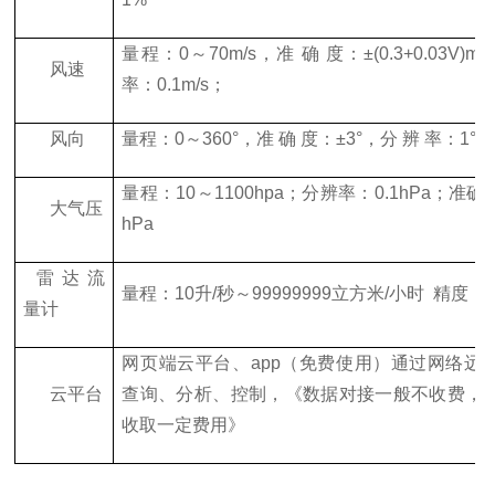
量程：
0
～
70m/s
，准 确 度：±
(0.3+0.03V)m/s
风速
率：
0.1m/s
；
风向
量程：
0
～
360
°，准 确 度：±
3
°，分 辨 率：
1
°；
量程：
10
～
1100hpa
；分辨率：
0.1hPa
；准确
大气压
hPa
雷达流
量程：
10
升
/
秒～
99999999
立方米
/
小时
精度：
量计
网页端云平台、
app
（免费使用）通过网络远
云平台
查询、分析、控制，《数据对接一般不收费，
收取一定费用》