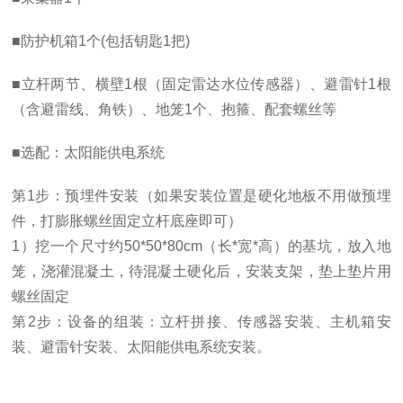
■防护机箱
1
个
(
包括钥匙
1
把
)
■立杆两节、横壁
1
根（固定雷达水位传感器）、避雷针
1
根
（含避雷线、角铁）、地笼
1
个、抱箍、配套螺丝等
■选配：太阳能供电系统
第
1
步：预埋件安装（如果安装位置是硬化地板不用做预埋
件，打膨胀螺丝固定立杆底座即可）
1
）挖一个尺寸约
50*50*80cm
（长
*
宽
*
高）的基坑，放入地
笼，浇灌混凝土，待混凝土硬化后，安装支架，垫上垫片用
螺丝固定
第
2
步：设备的组装：立杆拼接、传感器安装、主机箱安
装、避雷针安装、太阳能供电系统安装。