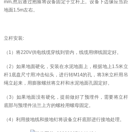
mm,
然后通过抱箍将设备固定于立杆上。设备下边缘应当距
地面
1.5m
左右。
立杆安装
:
（
1
）将
220V
供电线缆穿线到管内，线缆用绑线固定好。
（
2
）如果地面硬化，安装在水泥地面上，根据地上
1.5
米立
杆
1
底盘尺寸用冲击钻头，进行转
M14
的孔，将
3
米立杆用吊
绳立起来，用膨胀螺丝将立杆和水泥地面孔固定好。
（
3
）如果地面没有硬化，提前做好了预埋件，需要将立杆
底部与预埋件法兰上方的螺栓用螺母固定。
（
4
）利用接地线和接地钉将设备立杆底部进行接地处理。