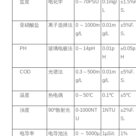
盐度
电化学
0
～
70PSU
0.1mg/
±
1.5%F
L
S.
亚硝酸盐
离子选择法
0
～
1000m
0.01m
±
5%F.
g/L
g/L
S.
PH
玻璃电极法
0
～
14pH
0.01p
±
0.05p
H
H
COD
光谱法
0.3
～
500m
0.01m
±
5%F.
g/L
g/L
S.
温度
热电偶
0
～
50
℃
0.1
℃
±
5
℃
浊度
90
º散射光
0-1000NT
1NTU
±
2%F.
U
S.
电导率
电导池法
0
～
5000µ
1µS/c
1%