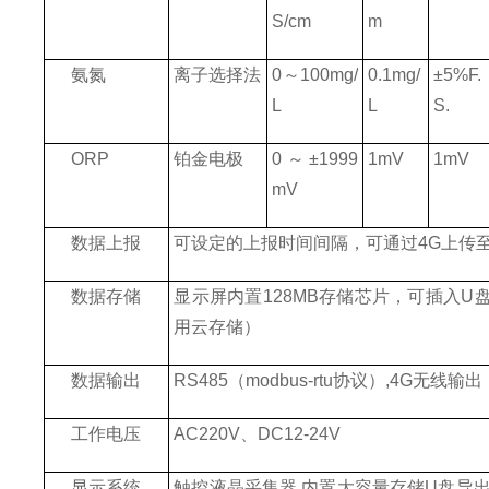
S/cm
m
氨氮
离子选择法
0
～
100mg/
0.1mg/
±
5%F.
L
L
S.
ORP
铂金电极
0
～±
1999
1mV
1mV
mV
数据上报
可设定的上报时间间隔，可通过
4G
上传
数据存储
显示屏内置
128MB
存储芯片，可插入
U
用云存储）
数据输出
RS485
（
modbus-rtu
协议）
,4G
无线输出
工作电压
AC220V
、
DC12-24V
显示系统
触控液晶采集器
,
内置大容量存储
U
盘导