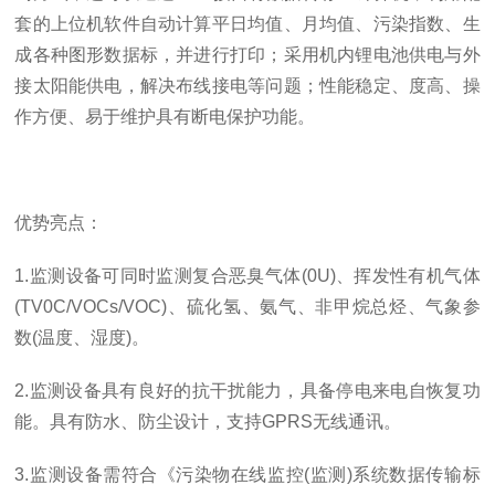
套的上位机软件自动计算平日均值、月均值、污染指数、生
成各种图形数据标，并进行打印；采用机内锂电池供电与外
接太阳能供电，解决布线接电等问题；性能稳定、度高、操
作方便、易于维护具有断电保护功能。
优势亮点：
1.
监测设备可同时监测复合恶臭气体
(0U)
、挥发性有机气体
(TV0C/VOCs/VOC)
、硫化氢、氨气、非甲烷总烃、气象参
数
(
温度、湿度
)
。
2.
监测设备具有良好的抗干扰能力，具备停电来电自恢复功
能。具有防水、防尘设计，支持
GPRS
无线通讯。
3.
监测设备需符合《污染物在线监控
(
监测
)
系统数据传输标