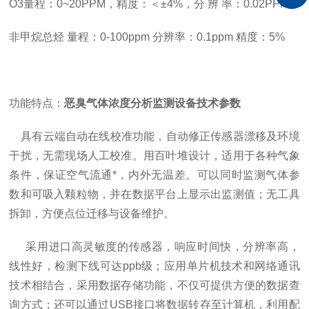
O3量程：0~20PPM，精度：＜±4%，分 辨 率：0.02PPM
非甲烷总烃 量程：
0-100ppm
分辨率：
0.1ppm
精度：
5%
功能特点：
恶臭气体浓度分析监测设备技术参数
具有云端自动在线校准功能，自动修正传感器漂移及环境
干扰，无需现场人工校准。用百叶堆设计，适用于各种气象
条件，保证空气流通*，内外无温差。可以同时监测气体参
数和可吸入颗粒物，并在数据平台上显示出监测值；无工具
拆卸，方便点位迁移与设备维护。
采用进口高灵敏度的传感器，响应时间快，分辨率高，
线性好，检测下线可达
ppb
级；应用单片机技术和网络通讯
技术相结合，采用数据存储功能，不仅可提供方便的数据查
询方式；还可以通过
USB
接口将数据转存至计算机，利用配