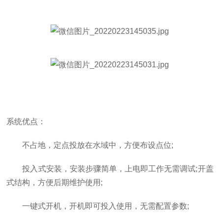
P）
8
余氯
量程：0-20mg/L 精度：0.01mg/L（
9
COD
量程：0.3-370mg/L equiv.KHP 精
率：0.1mg/L (UV254双波长紫外吸收
10
可拓展常规气象参数：风速，风向，温度，湿度，大
系统优点：
不占地，定点投放在水域中，方便布设点位;
投入式安装，安装步骤简单，上电即工作无需调试;开盖
式结构，方便后期维护使用;
一键式开机，开机即可投入使用，无需配置参数;