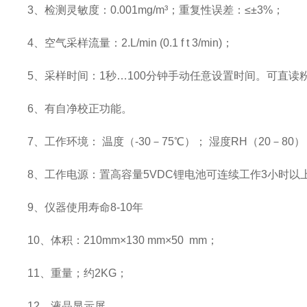
3、检测灵敏度：0.001mg/m³；重复性误差：≤±3%；
4、空气采样流量：2.L/min (0.1 f t 3/min)；
5、采样时间：1秒…100分钟手动任意设置时间。可直读粉
6、有自净校正功能。
7、工作环境： 温度（-30－75℃）； 湿度RH（20－80
8、工作电源：置高容量5VDC锂电池可连续工作3小时以
9、仪器使用寿命8-10年
10、体积：210mm×130 mm×50 mm；
11、重量；约2KG；
12、液晶显示屏