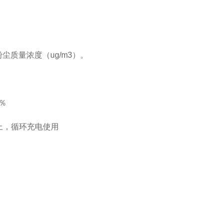
尘质量浓度（ug/m3）。
）％
上，循环充电使用